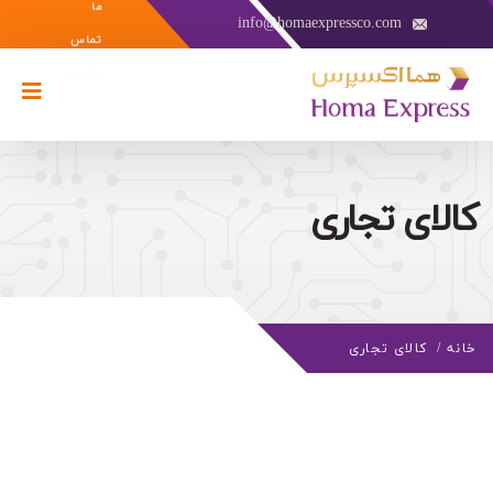
ما
info@homaexpressco.com
تماس
بگیرید
کالای تجاری
خانه
/
کالای تجاری